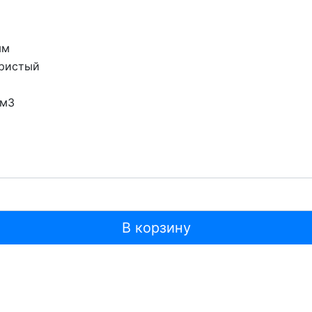
мм
ристый
 м3
В корзину