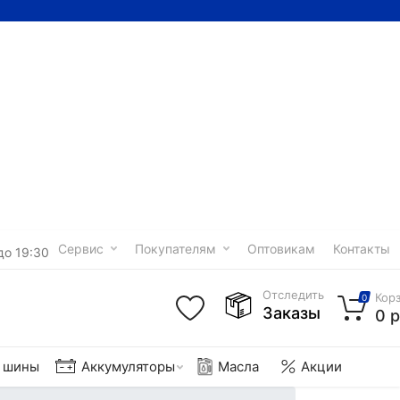
Сервис
Покупателям
Оптовикам
Контакты
до 19:30
Отследить
Кор
0
Заказы
0 р
е шины
Аккумуляторы
Масла
Акции