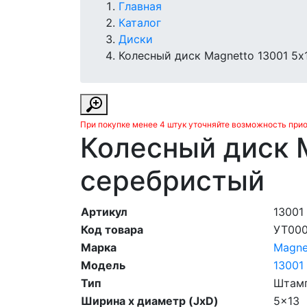
Главная
Каталог
Диски
Колесный диск Magnetto 13001 5х
При покупке менее 4 штук уточняйте возможность при
Колесный диск M
серебристый
Артикул
13001
Код товара
УТ00
Марка
Magne
Модель
13001
Тип
Штам
Ширина х диаметр (JxD)
5x13