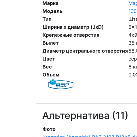
Марка
Mag
Модель
130
Тип
Шт
Ширина х диаметр (JxD)
5x
Крепежные отверстия
4х
Вылет
35
Диаметр центрального отверстия
58.
Цвет
се
Вес
6 к
Объем
0.0
Альтернатива (11)
Фото