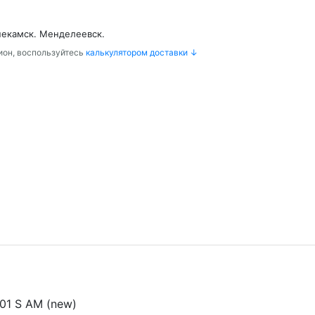
некамск. Менделеевск.
гион, воспользуйтесь
калькулятором доставки ↓
01 S AM (new)