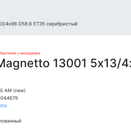
13/4х98 D58.6 ET35 серебристый
обретения у менеджера.
agnetto 13001 5х13/4
 S AM (new)
0044679
tto
пованный