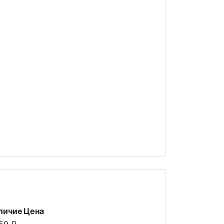
личие
Цена