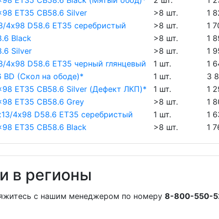
4x98 ET35 CB58.6 Black (Мятый обод)*
2 шт.
1 2
x98 ET35 CB58.6 Silver
>8 шт.
1 8
3/4х98 D58.6 ET35 серебристый
>8 шт.
1 7
.6 Black
>8 шт.
1 8
6 Silver
>8 шт.
1 9
/4х98 D58.6 ET35 черный глянцевый
1 шт.
1 6
 BD (Скол на ободе)*
1 шт.
3 
x98 ET35 CB58.6 Silver (Дефект ЛКП)*
1 шт.
1 2
4x98 ET35 CB58.6 Grey
>8 шт.
1 8
х13/4х98 D58.6 ET35 серебристый
1 шт.
1 6
4x98 ET35 CB58.6 Black
>8 шт.
1 7
и в регионы
вяжитесь с нашим менеджером по номеру
8-800-550-5