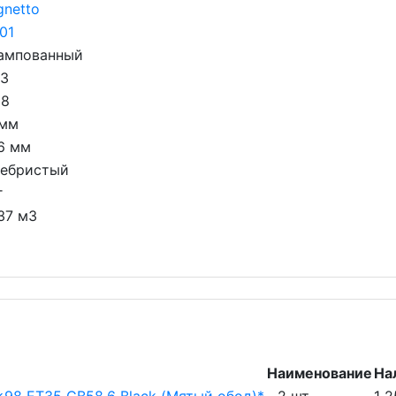
netto
01
ампованный
13
98
 мм
6 мм
ребристый
г
37 м3
Наименование
На