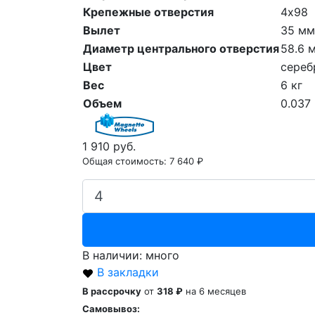
Крепежные отверстия
4х98
Вылет
35 мм
Диаметр центрального отверстия
58.6 
Цвет
сереб
Вес
6 кг
Объем
0.037
1 910 руб.
Общая стоимость:
7 640 ₽
В наличии: много
В закладки
В рассрочку
от
318 ₽
на 6 месяцев
Самовывоз: