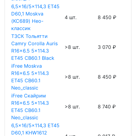
6,5x16/5x114,3 ET45
D60,1 Moskva
4 шт.
8 450 ₽
(КС689) Нео-
классик
ТЗСК Тольятти
Camry Corolla Auris
>8 шт.
3 070 ₽
R16x6.5 5x114.3
ET45 CB60.1 Black
iFree Moskva
R16x6.5 5x114.3
>8 шт.
8 450 ₽
ET45 CB60.1
Neo_classic
iFree Скайрим
R16x6.5 5x114.3
>8 шт.
8 740 ₽
ET45 CB60.1
Neo_classic
6,5x16/5x114,3 ET45
D60,1 KHW1612