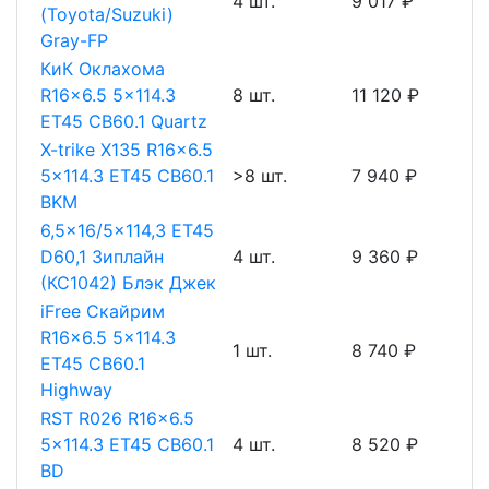
4 шт.
9 017 ₽
(Toyota/Suzuki)
Gray-FP
КиК Оклахома
R16x6.5 5x114.3
8 шт.
11 120 ₽
ET45 CB60.1 Quartz
X-trike X135 R16x6.5
5x114.3 ET45 CB60.1
>8 шт.
7 940 ₽
BKM
6,5x16/5x114,3 ET45
D60,1 Зиплайн
4 шт.
9 360 ₽
(КС1042) Блэк Джек
iFree Скайрим
R16x6.5 5x114.3
1 шт.
8 740 ₽
ET45 CB60.1
Highway
RST R026 R16x6.5
5x114.3 ET45 CB60.1
4 шт.
8 520 ₽
BD