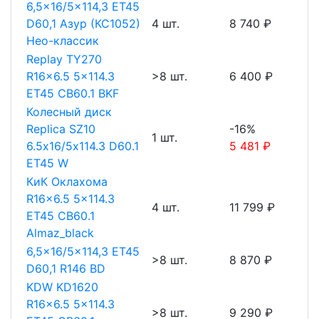
6,5x16/5x114,3 ET45
D60,1 Азур (КС1052)
4 шт.
8 740 ₽
Нео-классик
Replay TY270
R16x6.5 5x114.3
>8 шт.
6 400 ₽
ET45 CB60.1 BKF
Колесный диск
Replica SZ10
-16%
1 шт.
6.5х16/5х114.3 D60.1
5 481 ₽
ET45 W
КиК Оклахома
R16x6.5 5x114.3
4 шт.
11 799 ₽
ET45 CB60.1
Almaz_black
6,5x16/5x114,3 ET45
>8 шт.
8 870 ₽
D60,1 R146 BD
KDW KD1620
R16x6.5 5x114.3
>8 шт.
9 290 ₽