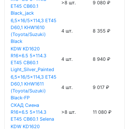
>8 шт.
9 080 ₽
ET45 CB60.1
Black_jack
6,5x16/5x114,3 ET45
D60,1 KHW1610
4 шт.
8 355 ₽
(Toyota/Suzuki)
Black
KDW KD1620
R16x6.5 5x114.3
4 шт.
8 940 ₽
ET45 CB60.1
Light_Silver_Painted
6,5x16/5x114,3 ET45
D60,1 KHW1611
4 шт.
9 017 ₽
(Toyota/Suzuki)
Black-FP
СКАД Сиена
R16x6.5 5x114.3
>8 шт.
11 080 ₽
ET45 CB60.1 Selena
KDW KD1620