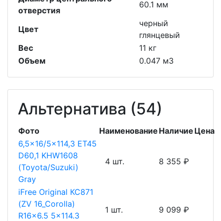
60.1 мм
отверстия
черный
Цвет
глянцевый
Вес
11 кг
Объем
0.047 м3
Альтернатива (54)
Фото
Наименование
Наличие
Цена
6,5x16/5x114,3 ET45
D60,1 KHW1608
4 шт.
8 355 ₽
(Toyota/Suzuki)
Gray
iFree Original КС871
(ZV 16_Corolla)
1 шт.
9 099 ₽
R16x6.5 5x114.3