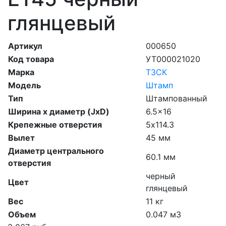
глянцевый
Артикул
000650
Код товара
УТ000021020
Марка
ТЗСК
Модель
Штамп
Тип
Штампованный
Ширина х диаметр (JxD)
6.5x16
Крепежные отверстия
5х114.3
Вылет
45 мм
Диаметр центрального
60.1 мм
отверстия
черный
Цвет
глянцевый
Вес
11 кг
Объем
0.047 м3