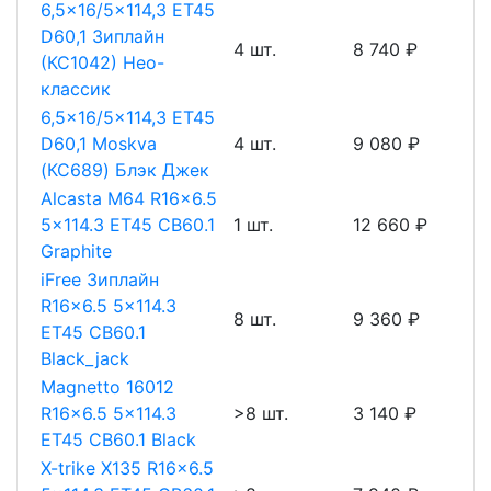
6,5x16/5x114,3 ET45
D60,1 Зиплайн
4 шт.
8 740 ₽
(КС1042) Нео-
классик
6,5x16/5x114,3 ET45
D60,1 Moskva
4 шт.
9 080 ₽
(КС689) Блэк Джек
Alcasta M64 R16x6.5
5x114.3 ET45 CB60.1
1 шт.
12 660 ₽
Graphite
iFree Зиплайн
R16x6.5 5x114.3
8 шт.
9 360 ₽
ET45 CB60.1
Black_jack
Magnetto 16012
R16x6.5 5x114.3
>8 шт.
3 140 ₽
ET45 CB60.1 Black
X-trike X135 R16x6.5