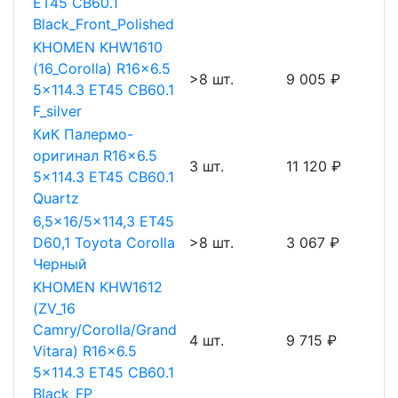
ET45 CB60.1
Black_Front_Polished
KHOMEN KHW1610
(16_Corolla) R16x6.5
>8 шт.
9 005 ₽
5x114.3 ET45 CB60.1
F_silver
КиК Палермо-
оригинал R16x6.5
3 шт.
11 120 ₽
5x114.3 ET45 CB60.1
Quartz
6,5x16/5x114,3 ET45
D60,1 Toyota Corolla
>8 шт.
3 067 ₽
Черный
KHOMEN KHW1612
(ZV_16
Camry/Corolla/Grand
4 шт.
9 715 ₽
Vitara) R16x6.5
5x114.3 ET45 CB60.1
Black_FP