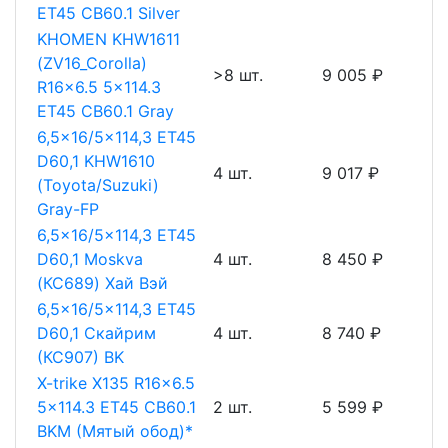
ET45 CB60.1 Silver
KHOMEN KHW1611
(ZV16_Corolla)
>8 шт.
9 005 ₽
R16x6.5 5x114.3
ET45 CB60.1 Gray
6,5x16/5x114,3 ET45
D60,1 KHW1610
4 шт.
9 017 ₽
(Toyota/Suzuki)
Gray-FP
6,5x16/5x114,3 ET45
D60,1 Moskva
4 шт.
8 450 ₽
(КС689) Хай Вэй
6,5x16/5x114,3 ET45
D60,1 Скайрим
4 шт.
8 740 ₽
(КС907) BK
X-trike X135 R16x6.5
5x114.3 ET45 CB60.1
2 шт.
5 599 ₽
BKM (Мятый обод)*