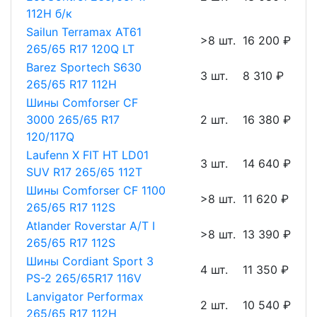
112H б/к
Sailun Terramax AT61
>8 шт.
16 200 ₽
265/65 R17 120Q LT
Barez Sportech S630
3 шт.
8 310 ₽
265/65 R17 112H
Шины Comforser CF
3000 265/65 R17
2 шт.
16 380 ₽
120/117Q
Laufenn X FIT HT LD01
3 шт.
14 640 ₽
SUV R17 265/65 112T
Шины Comforser CF 1100
>8 шт.
11 620 ₽
265/65 R17 112S
Atlander Roverstar A/T I
>8 шт.
13 390 ₽
265/65 R17 112S
Шины Cordiant Sport 3
4 шт.
11 350 ₽
PS-2 265/65R17 116V
Lanvigator Performax
2 шт.
10 540 ₽
265/65 R17 112H