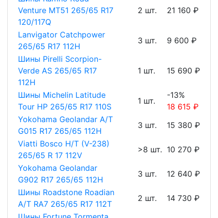
Venture MT51 265/65 R17
2 шт.
21 160 ₽
120/117Q
Lanvigator Catchpower
3 шт.
9 600 ₽
265/65 R17 112H
Шины Pirelli Scorpion-
Verde AS 265/65 R17
1 шт.
15 690 ₽
112H
Шины Michelin Latitude
-13%
1 шт.
Tour HP 265/65 R17 110S
18 615 ₽
Yokohama Geolandar A/T
3 шт.
15 380 ₽
G015 R17 265/65 112H
Viatti Bosco H/T (V-238)
>8 шт.
10 270 ₽
265/65 R 17 112V
Yokohama Geolandar
3 шт.
12 640 ₽
G902 R17 265/65 112H
Шины Roadstone Roadian
2 шт.
14 730 ₽
A/T RA7 265/65 R17 112T
Шины Fortune Tormenta