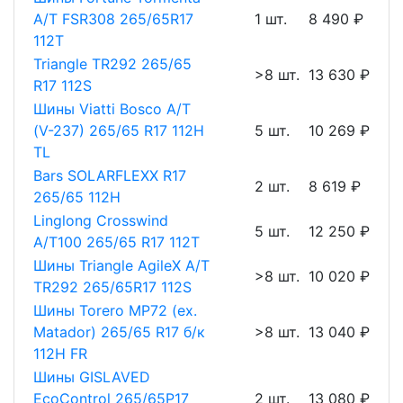
A/T FSR308 265/65R17
1 шт.
8 490 ₽
112T
Triangle TR292 265/65
>8 шт.
13 630 ₽
R17 112S
Шины Viatti Bosco A/T
(V-237) 265/65 R17 112H
5 шт.
10 269 ₽
TL
Bars SOLARFLEXX R17
2 шт.
8 619 ₽
265/65 112H
Linglong Crosswind
5 шт.
12 250 ₽
A/T100 265/65 R17 112T
Шины Triangle AgileX A/T
>8 шт.
10 020 ₽
TR292 265/65R17 112S
Шины Torero MP72 (ex.
Matador) 265/65 R17 б/к
>8 шт.
13 040 ₽
112H FR
Шины GISLAVED
EcoControl 265/65Р17
2 шт.
13 080 ₽