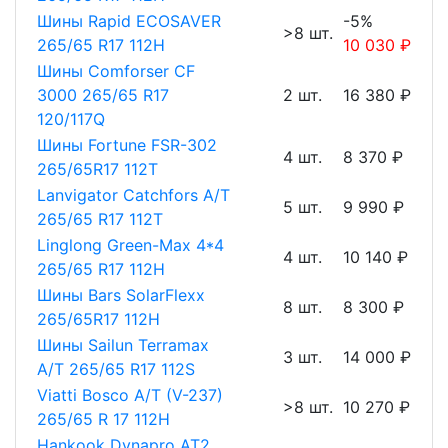
Шины Rapid ECOSAVER
-5%
>8 шт.
265/65 R17 112H
10 030 ₽
Шины Comforser CF
3000 265/65 R17
2 шт.
16 380 ₽
120/117Q
Шины Fortune FSR-302
4 шт.
8 370 ₽
265/65R17 112T
Lanvigator Catchfors A/T
5 шт.
9 990 ₽
265/65 R17 112T
Linglong Green-Max 4*4
4 шт.
10 140 ₽
265/65 R17 112H
Шины Bars SolarFlexx
8 шт.
8 300 ₽
265/65R17 112H
Шины Sailun Terramax
3 шт.
14 000 ₽
A/T 265/65 R17 112S
Viatti Bosco A/T (V-237)
>8 шт.
10 270 ₽
265/65 R 17 112H
Hankook Dynapro AT2