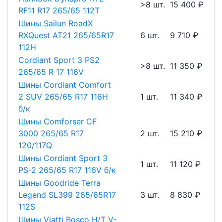
>8 шт.
15 400 ₽
RF11 R17 265/65 112T
Шины Sailun RoadX
RXQuest AT21 265/65R17
6 шт.
9 710 ₽
112H
Cordiant Sport 3 PS2
>8 шт.
11 350 ₽
265/65 R 17 116V
Шины Cordiant Comfort
2 SUV 265/65 R17 116H
1 шт.
11 340 ₽
б/к
Шины Comforser CF
3000 265/65 R17
2 шт.
15 210 ₽
120/117Q
Шины Cordiant Sport 3
1 шт.
11 120 ₽
PS-2 265/65 R17 116V б/к
Шины Goodride Terra
Legend SL399 265/65R17
3 шт.
8 830 ₽
112S
Шины Viatti Bosco H/T V-