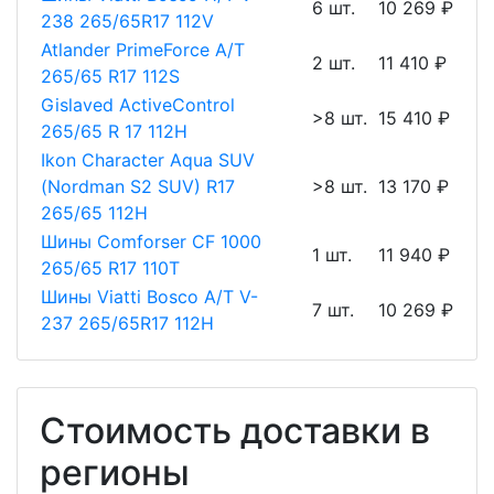
6 шт.
10 269 ₽
238 265/65R17 112V
Atlander PrimeForce A/T
2 шт.
11 410 ₽
265/65 R17 112S
Gislaved ActiveControl
>8 шт.
15 410 ₽
265/65 R 17 112H
Ikon Character Aqua SUV
(Nordman S2 SUV) R17
>8 шт.
13 170 ₽
265/65 112H
Шины Comforser CF 1000
1 шт.
11 940 ₽
265/65 R17 110Т
Шины Viatti Bosco A/T V-
7 шт.
10 269 ₽
237 265/65R17 112H
Стоимость доставки в
регионы