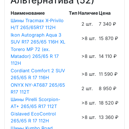
Альтернатива (52)
Наименование
Тип
Наличие
Цена
Шины Tracmax X-Privilo
2 шт.
7 340 ₽
H/T 265/65R17 112H
Ikon Autograph Aqua 3
>8 шт.
15 870 ₽
SUV R17 265/65 116H XL
Torero MP 72 (ex.
Matador) 265/65 R 17
>8 шт.
14 110 ₽
112H
Cordiant Comfort 2 SUV
>8 шт.
11 590 ₽
265/65 R 17 116H
ONYX NY-AT687 265/65
2 шт.
8 950 ₽
R17 112T
Шины Pirelli Scorpion-
>8 шт.
18 520 ₽
AT+ 265/65 R17 112T
Gislaved EcoControl
>8 шт.
13 360 ₽
265/65 R 17 112H
Шины Kumho Road