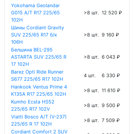
Yokohama Geolandar
G015 A/T R17 225/65
>8 шт.
12 520 ₽
102H
Шины Cordiant Gravity
SUV 225/65 R17 б/к
>8 шт.
9 160 ₽
106H
Белшина BEL-295
ASTARTA SUV 225/65 R
>8 шт.
6 043 ₽
17 102H
Barez Opti Ride Runner
4 шт.
6 330 ₽
S677 225/65 R17 102H
Hankook Ventus Prime 4
>8 шт.
11 610 ₽
K135A R17 225/65 102H
Kumho Ecsta HS52
>8 шт.
9 500 ₽
225/65 R17 102V
Viatti Bosco A/T (V-237)
>8 шт.
7 509 ₽
225/65 R 17 102H
Cordiant Comfort 2 SUV