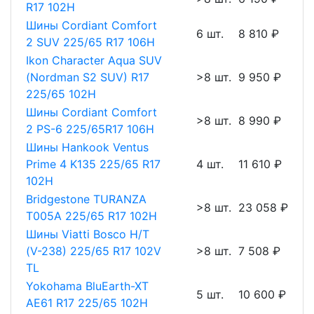
R17 102H
Шины Cordiant Comfort
6 шт.
8 810 ₽
2 SUV 225/65 R17 106H
Ikon Character Aqua SUV
(Nordman S2 SUV) R17
>8 шт.
9 950 ₽
225/65 102H
Шины Cordiant Comfort
>8 шт.
8 990 ₽
2 PS-6 225/65R17 106H
Шины Hankook Ventus
Prime 4 K135 225/65 R17
4 шт.
11 610 ₽
102H
Bridgestone TURANZA
>8 шт.
23 058 ₽
T005A 225/65 R17 102H
Шины Viatti Bosco H/T
(V-238) 225/65 R17 102V
>8 шт.
7 508 ₽
TL
Yokohama BluEarth-XT
5 шт.
10 600 ₽
AE61 R17 225/65 102H