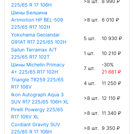
>8 шт.
8 990 ₽
225/65 R 17 106H
Шины Белшина
Artmotion HP BEL-509
>8 шт.
6 010 ₽
225/65 R17 102H
Yokohama Geolandar
5 шт.
10 930 ₽
G91AT R17 225/65 102H
Sailun Terramax A/T
1 шт.
10 210 ₽
225/65 R17 102T
Шины Michelin Primacy
-30%
7 шт.
4+ 225/65 R17 102H
21 661 ₽
Triangle TR259 225/65
4 шт.
11 250 ₽
R17 106V
Ikon Autograph Aqua 3
>8 шт.
12 110 ₽
SUV R17 225/65 106H XL
Pirelli Powergy 225/65
>8 шт.
11 340 ₽
R17 106V XL
Cordiant Gravity SUV
>8 шт.
9 350 ₽
225/65 R 17 106H