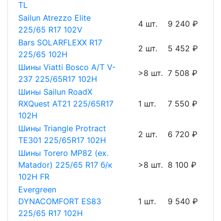
TL
Sailun Atrezzo Elite
4 шт.
9 240 ₽
225/65 R17 102V
Bars SOLARFLEXX R17
2 шт.
5 452 ₽
225/65 102H
Шины Viatti Bosco A/T V-
>8 шт.
7 508 ₽
237 225/65R17 102H
Шины Sailun RoadX
RXQuest AT21 225/65R17
1 шт.
7 550 ₽
102H
Шины Triangle Protract
2 шт.
6 720 ₽
TE301 225/65R17 102H
Шины Torero MP82 (ex.
Matador) 225/65 R17 б/к
>8 шт.
8 100 ₽
102H FR
Evergreen
DYNACOMFORT ES83
1 шт.
9 540 ₽
225/65 R17 102H