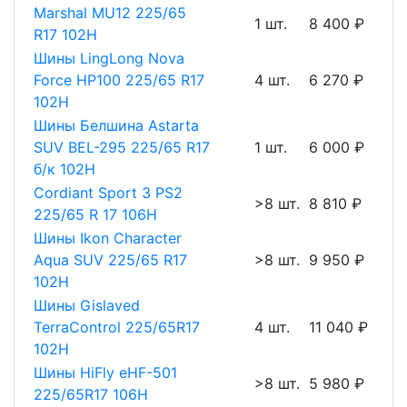
Marshal MU12 225/65
1 шт.
8 400 ₽
R17 102H
Шины LingLong Nova
Force HP100 225/65 R17
4 шт.
6 270 ₽
102H
Шины Белшина Astarta
SUV BEL-295 225/65 R17
1 шт.
6 000 ₽
б/к 102H
Cordiant Sport 3 PS2
>8 шт.
8 810 ₽
225/65 R 17 106H
Шины Ikon Character
Aqua SUV 225/65 R17
>8 шт.
9 950 ₽
102H
Шины Gislaved
TerraControl 225/65R17
4 шт.
11 040 ₽
102H
Шины HiFly eHF-501
>8 шт.
5 980 ₽
225/65R17 106H