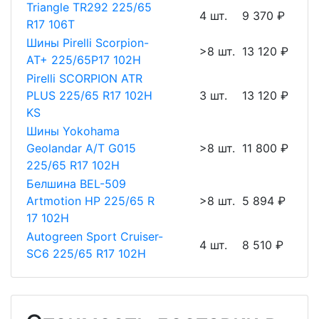
Triangle TR292 225/65
4 шт.
9 370 ₽
R17 106T
Шины Pirelli Scorpion-
>8 шт.
13 120 ₽
AT+ 225/65P17 102H
Pirelli SCORPION ATR
PLUS 225/65 R17 102H
3 шт.
13 120 ₽
KS
Шины Yokohama
Geolandar A/T G015
>8 шт.
11 800 ₽
225/65 R17 102H
Белшина BEL-509
Artmotion HP 225/65 R
>8 шт.
5 894 ₽
17 102H
Autogreen Sport Cruiser-
4 шт.
8 510 ₽
SC6 225/65 R17 102H