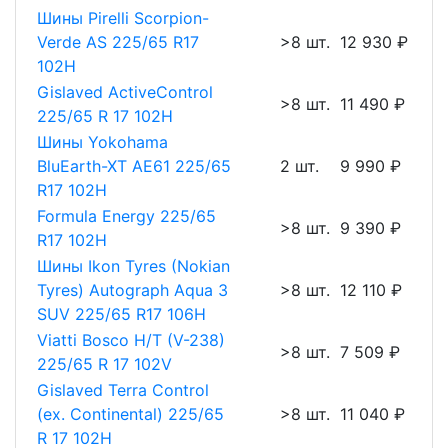
Шины Pirelli Scorpion-
Verde AS 225/65 R17
>8 шт.
12 930 ₽
102H
Gislaved ActiveControl
>8 шт.
11 490 ₽
225/65 R 17 102H
Шины Yokohama
BluEarth-XT AE61 225/65
2 шт.
9 990 ₽
R17 102H
Formula Energy 225/65
>8 шт.
9 390 ₽
R17 102H
Шины Ikon Tyres (Nokian
Tyres) Autograph Aqua 3
>8 шт.
12 110 ₽
SUV 225/65 R17 106H
Viatti Bosco H/T (V-238)
>8 шт.
7 509 ₽
225/65 R 17 102V
Gislaved Terra Control
(ex. Continental) 225/65
>8 шт.
11 040 ₽
R 17 102H