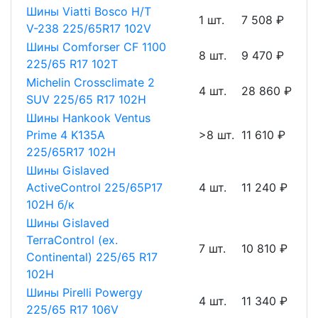
Шины Viatti Bosco H/T
1 шт.
7 508 ₽
V-238 225/65R17 102V
Шины Comforser CF 1100
8 шт.
9 470 ₽
225/65 R17 102Т
Michelin Crossclimate 2
4 шт.
28 860 ₽
SUV 225/65 R17 102H
Шины Hankook Ventus
Prime 4 K135A
>8 шт.
11 610 ₽
225/65R17 102H
Шины Gislaved
ActiveControl 225/65Р17
4 шт.
11 240 ₽
102H б/к
Шины Gislaved
TerraControl (ex.
7 шт.
10 810 ₽
Continental) 225/65 R17
102H
Шины Pirelli Powergy
4 шт.
11 340 ₽
225/65 R17 106V