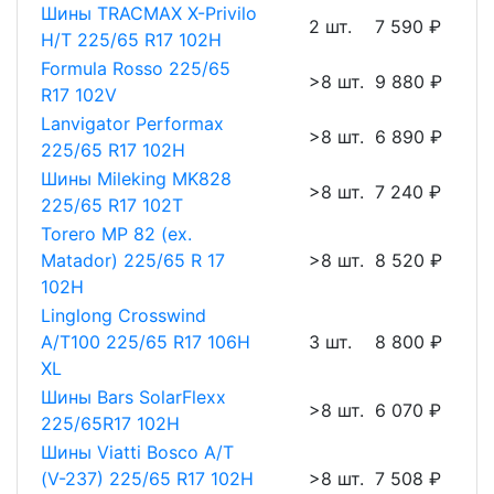
Шины TRACMAX X-Privilo
2 шт.
7 590 ₽
H/T 225/65 R17 102H
Formula Rosso 225/65
>8 шт.
9 880 ₽
R17 102V
Lanvigator Performax
>8 шт.
6 890 ₽
225/65 R17 102H
Шины Mileking MK828
>8 шт.
7 240 ₽
225/65 R17 102T
Torero MP 82 (ex.
Matador) 225/65 R 17
>8 шт.
8 520 ₽
102H
Linglong Crosswind
A/T100 225/65 R17 106H
3 шт.
8 800 ₽
XL
Шины Bars SolarFlexx
>8 шт.
6 070 ₽
225/65R17 102H
Шины Viatti Bosco A/T
(V-237) 225/65 R17 102H
>8 шт.
7 508 ₽