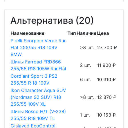
Альтернатива (20)
Наименование
Тип
Наличие
Цена
Pirelli Scorpion Verde Run
Flat 255/55 R18 109V
>8 шт.
27 700 ₽
BMW
Шины Farroad FRD866
2 шт.
11 900 ₽
255/55 R18 105W RunFlat
Cordiant Sport 3 PS2
6 шт.
10 310 ₽
255/55 R 18 109V
Ikon Character Aqua SUV
(Nordman S2 SUV) R18
>8 шт.
12 870 ₽
255/55 109V XL
Шины Bosco H/T (V-238)
1 шт.
10 153 ₽
255/55 R18 109V TL
Gislaved EcoControl