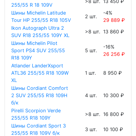
>8 шт.
13 450 ₽
255/55 R 18 109V
Шины Michelin Latitude
-4%
2 шт.
Tour HP 255/55 R18 105V
29 889 ₽
Ikon Autograph Ultra 2
>8 шт.
13 860 ₽
SUV R18 255/55 109Y XL
Шины Michelin Pilot
-16%
Sport PS4 SUV 255/55
5 шт.
26 256 ₽
R18 109Y
Atlander LanderXsport
ATL36 255/55 R18 109W
1 шт.
8 950 ₽
XL
Шины Cordiant Comfort
2 SUV 255/55 R18 109H
4 шт.
10 300 ₽
б/к
Pirelli Scorpion Verde
>8 шт.
16 800 ₽
255/55 R18 109Y
Шины Cordiant Sport 3
3 шт.
10 100 ₽
255/55 R18 109V б/к