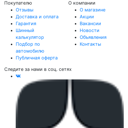
Покупателю
О компании
Отзывы
О магазине
Доставка и оплата
Акции
Гарантия
Вакансии
Шинный
Новости
калькулятор
Объявления
Подбор по
Контакты
автомобилю
Публичная оферта
Следите за нами в соц. сетях