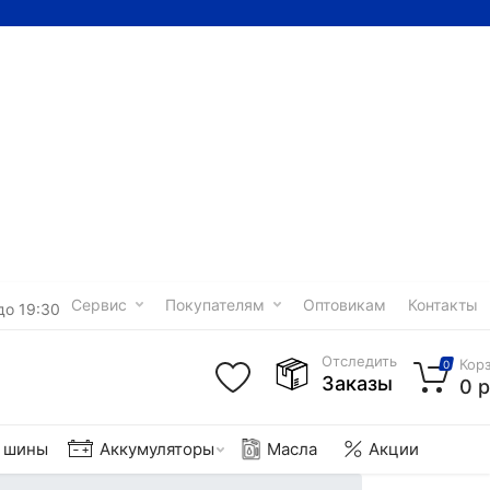
Сервис
Покупателям
Оптовикам
Контакты
до 19:30
Отследить
Кор
0
Заказы
0 р
е шины
Аккумуляторы
Масла
Акции