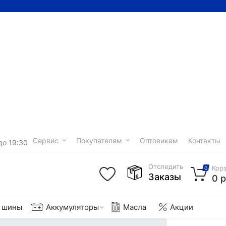
Сервис
Покупателям
Оптовикам
Контакты
до 19:30
Отследить
Кор
0
Заказы
0 р
е шины
Аккумуляторы
Масла
Акции